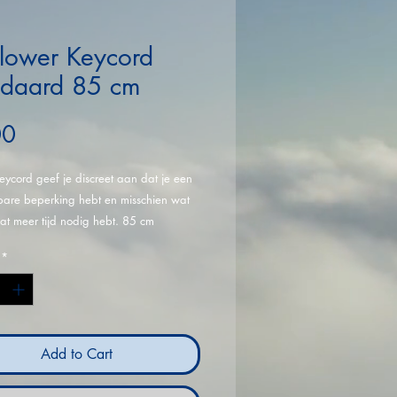
lower Keycord
ndaard 85 cm
Price
00
eycord geef je discreet aan dat je een
tbare beperking hebt en misschien wat
at meer tijd nodig hebt. 85 cm
*
Add to Cart