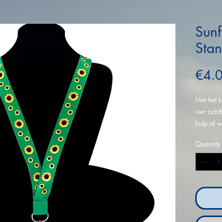
Sunf
Sta
€4.
Met het k
niet zich
hulp of w
Quantity