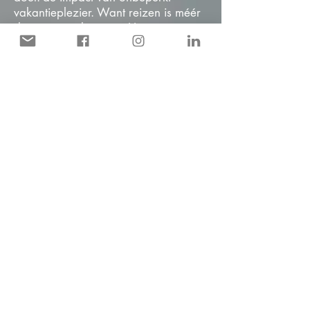
vakantieplezier. Want reizen is méér
dan een weekje weg. Het is groeien
in zelfstandigheid, het is erbij horen,
het is je gezien voelen. En dat
gunnen ze iedereen.
De reizen zijn ontstaan met een
duidelijk doel: het voorkomen van
sociaal isolement, het vergroten van
zelfstandigheid en het bevorderen
van welzijn. Dat doen ze door
vakanties aan te bieden waarin je
zelf keuzes maakt, jezelf mag zijn en
onderdeel bent van een groep. Zo
leer je anderen kennen én leer je
meer over jezelf.
Sinds 2002 organiseren ze speciaal
reizen voor mensen met autisme.
Eerst onder de naam Stichting