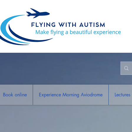
Book online
Experience Morning Aviodrome
Lectures