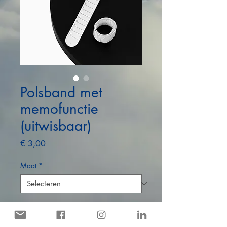
Polsband met
memofunctie
(uitwisbaar)
Prijs
€ 3,00
Maat
*
Aantal
*