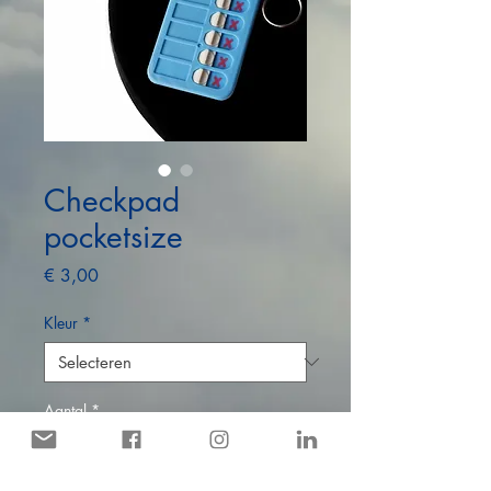
Checkpad
pocketsize
Prijs
€ 3,00
Kleur
*
Aantal
*