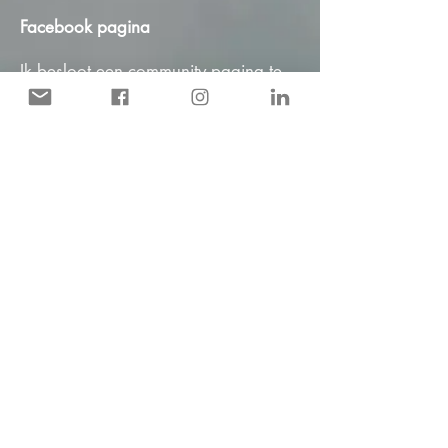
Facebook pagina
Ik besloot een community pagina te
starten op Facebook om te kijken
over er behoefte was aan meer
bekendheid. Binnen korte tijd had de
pagina meer dan 5000 volgers en
het aantal groeit nog steeds.
​
Hidden Disabilities Sunflower
In 2021 werd in benaderd om een
vestiging van Hidden Disabilities
Sunflower te openen voor Nederland
en België. Ik besloot weg te gaan bij
KLM en mij volledig voor mensen met
een niet zichtbare
handicap/beperking in te gaan
zetten. Nu 8 jaar later, in 2024, is
Vliegen met Autisme een officiële